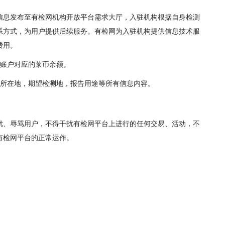
信息发布至有检网机构开放平台需求大厅，入驻机构根据自身检测
系方式，为用户提供后续服务。有检网为入驻机构提供信息技术服
费用。
构账户对应的莱币余额。
品所在地，期望检测地，报告用途等所有信息内容。
扰、辱骂用户，不得干扰有检网平台上进行的任何交易、活动，不
有检网平台的正常运作。